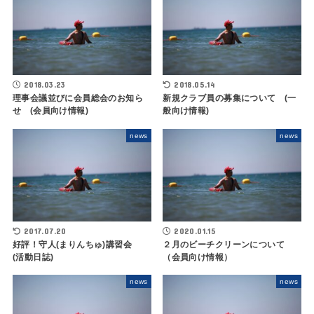
2018.03.23
2018.05.14
理事会議並びに会員総会のお知ら
新規クラブ員の募集について (一
せ (会員向け情報)
般向け情報)
news
news
2017.07.20
2020.01.15
好評！守人(まりんちゅ)講習会
２月のビーチクリーンについて
(活動日誌)
（会員向け情報）
news
news